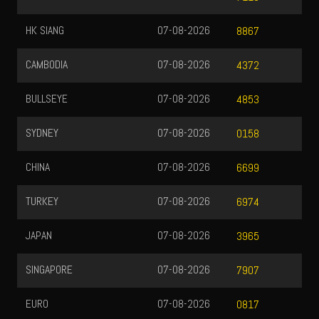
 SIANG
07-08-2026
PCSO
8867
AMBODIA
07-08-2026
TAIWAN
4372
ULLSEYE
07-08-2026
TRAFFOR
4853
YDNEY
07-08-2026
QATAR
0158
INA
07-08-2026
UK6D
6699
URKEY
07-08-2026
NUSANTA
6974
APAN
07-08-2026
HONGKON
3965
NGAPORE
07-08-2026
ITALIA
7907
URO
07-08-2026
GERMAN
0817