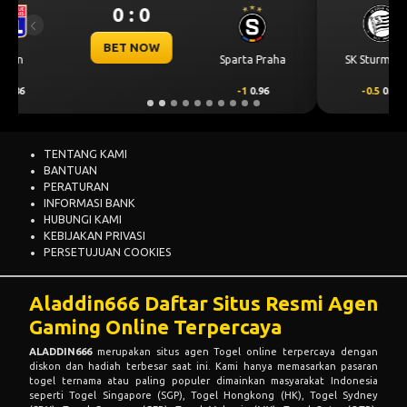
0 : 0
Previous
Next
BET NOW
SK Sturm Graz
Fenerbahce
-0.5
0.95
0.5
0.87
TENTANG KAMI
BANTUAN
PERATURAN
INFORMASI BANK
HUBUNGI KAMI
KEBIJAKAN PRIVASI
PERSETUJUAN COOKIES
Aladdin666 Daftar Situs Resmi Agen
Gaming Online Terpercaya
ALADDIN666
merupakan situs agen Togel online terpercaya dengan
diskon dan hadiah terbesar saat ini. Kami hanya memasarkan pasaran
togel ternama atau paling populer dimainkan masyarakat Indonesia
seperti Togel Singapore (SGP), Togel Hongkong (HK), Togel Sydney