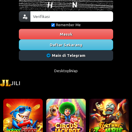
Remember Me
Masuk
Daftar Sekarang
Main di Telegram
Desktop
Wap
JILI