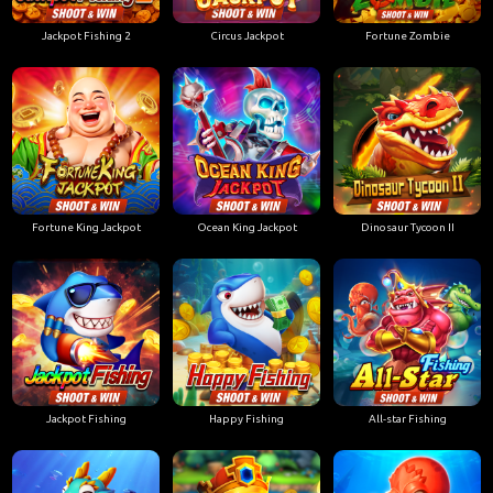
Jackpot Fishing 2
Circus Jackpot
Fortune Zombie
Fortune King Jackpot
Ocean King Jackpot
Dinosaur Tycoon II
Jackpot Fishing
Happy Fishing
All-star Fishing