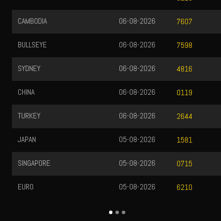
CAMBODIA
06-08-2026
7607
BULLSEYE
06-08-2026
7598
SYDNEY
06-08-2026
4816
CHINA
06-08-2026
0119
TURKEY
06-08-2026
2644
JAPAN
05-08-2026
1581
SINGAPORE
05-08-2026
0715
EURO
05-08-2026
6210