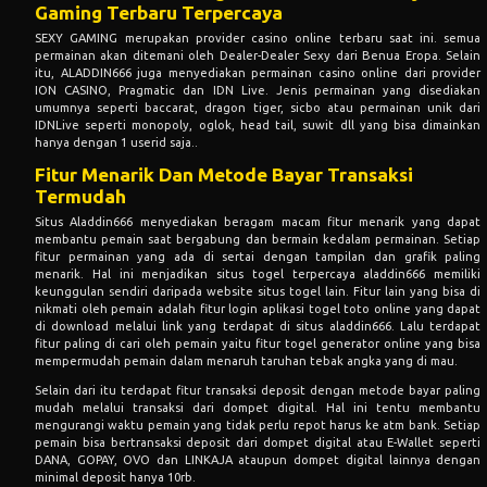
Gaming Terbaru Terpercaya
SEXY GAMING merupakan provider casino online terbaru saat ini. semua
permainan akan ditemani oleh Dealer-Dealer Sexy dari Benua Eropa. Selain
itu, ALADDIN666 juga menyediakan permainan casino online dari provider
ION CASINO, Pragmatic dan IDN Live. Jenis permainan yang disediakan
umumnya seperti baccarat, dragon tiger, sicbo atau permainan unik dari
IDNLive seperti monopoly, oglok, head tail, suwit dll yang bisa dimainkan
hanya dengan 1 userid saja..
Fitur Menarik Dan Metode Bayar Transaksi
Termudah
Situs Aladdin666 menyediakan beragam macam fitur menarik yang dapat
membantu pemain saat bergabung dan bermain kedalam permainan. Setiap
fitur permainan yang ada di sertai dengan tampilan dan grafik paling
menarik. Hal ini menjadikan situs togel terpercaya aladdin666 memiliki
keunggulan sendiri daripada website situs togel lain. Fitur lain yang bisa di
nikmati oleh pemain adalah fitur login aplikasi togel toto online yang dapat
di download melalui link yang terdapat di situs aladdin666. Lalu terdapat
fitur paling di cari oleh pemain yaitu fitur togel generator online yang bisa
mempermudah pemain dalam menaruh taruhan tebak angka yang di mau.
Selain dari itu terdapat fitur transaksi deposit dengan metode bayar paling
mudah melalui transaksi dari dompet digital. Hal ini tentu membantu
mengurangi waktu pemain yang tidak perlu repot harus ke atm bank. Setiap
pemain bisa bertransaksi deposit dari dompet digital atau E-Wallet seperti
DANA, GOPAY, OVO dan LINKAJA ataupun dompet digital lainnya dengan
minimal deposit hanya 10rb.