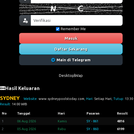
Remember Me
Masuk
Daftar Sekarang
Main di Telegram
Desktop
Wap
Hasil Keluaran
SYDNEY
Website:
www.sydneypoolstoday.com
, Hari:
Setiap Hari
, Tutup:
13:30
Result:
14:00 WIB
No
Tanggal
Hari
Pasaran
Result
1
06 Aug 2026
Kamis
SY - 861
4816
2
05 Aug 2026
Rabu
SY - 860
6199