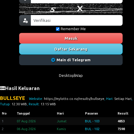
Remember Me
Masuk
Daftar Sekarang
Main di Telegram
Desktop
Wap
Hasil Keluaran
BULLSEYE
Website:
https://mylotto.co.nz/results/bullseye
, Hari:
Setiap Hari
,
Tutup:
12:30 WIB
, Result:
13:15 WIB
No
Tanggal
Hari
Pasaran
Result
1
07 Aug 2026
Jumat
BUL - 103
4853
2
06 Aug 2026
Kamis
BUL - 102
7598