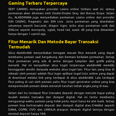
Gaming Terbaru Terpercaya
SEXY GAMING merupakan provider casino online terbaru saat ini. semua
permainan akan ditemani oleh Dealer-Dealer Sexy dari Benua Eropa. Selain
itu, ALADDIN666 juga menyediakan permainan casino online dari provider
ION CASINO, Pragmatic dan IDN Live. Jenis permainan yang disediakan
umumnya seperti baccarat, dragon tiger, sicbo atau permainan unik dari
IDNLive seperti monopoly, oglok, head tail, suwit dll yang bisa dimainkan
hanya dengan 1 userid saja..
Fitur Menarik Dan Metode Bayar Transaksi
Termudah
Situs Aladdin666 menyediakan beragam macam fitur menarik yang dapat
membantu pemain saat bergabung dan bermain kedalam permainan. Setiap
fitur permainan yang ada di sertai dengan tampilan dan grafik paling
menarik. Hal ini menjadikan situs togel terpercaya aladdin666 memiliki
keunggulan sendiri daripada website situs togel lain. Fitur lain yang bisa di
nikmati oleh pemain adalah fitur login aplikasi togel toto online yang dapat
di download melalui link yang terdapat di situs aladdin666. Lalu terdapat
fitur paling di cari oleh pemain yaitu fitur togel generator online yang bisa
mempermudah pemain dalam menaruh taruhan tebak angka yang di mau.
Selain dari itu terdapat fitur transaksi deposit dengan metode bayar paling
mudah melalui transaksi dari dompet digital. Hal ini tentu membantu
mengurangi waktu pemain yang tidak perlu repot harus ke atm bank. Setiap
pemain bisa bertransaksi deposit dari dompet digital atau E-Wallet seperti
DANA, GOPAY, OVO dan LINKAJA ataupun dompet digital lainnya dengan
minimal deposit hanya 10rb.