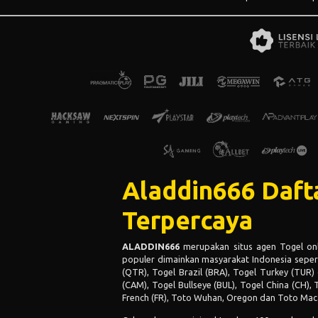
TENTANG KAMI
|
BANTUAN
|
Aladdin666 Daft
Terpercaya
ALADDIN666
merupakan situs agen Togel onl
populer dimainkan masyarakat Indonesia sepert
(QTR), Togel Brazil (BRA), Togel Turkey (TUR)
(CAM), Togel Bullseye (BUL), Togel China (CH),
French (FR), Toto Wuhan, Oregon dan Toto Mac