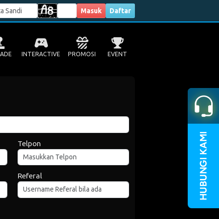
eposit,, Terimakasih
Masuk
Daftar
ADE
INTERACTIVE
PROMOSI
EVENT
Telpon
Referal