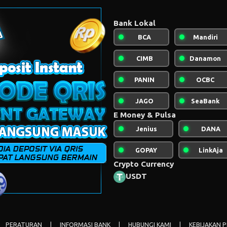
Bank Lokal
BCA
Mandiri
CIMB
Danamon
PANIN
OCBC
JAGO
SeaBank
E Money & Pulsa
Jenius
DANA
GOPAY
LinkAja
Crypto Currency
USDT