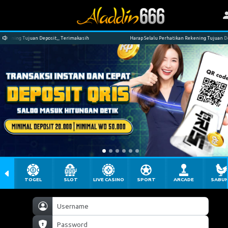
ning Tujuan Deposit,, Terimakasih
Harap Selalu Perhatikan Rekening Tujuan Deposit
TOGEL
SLOT
LIVE CASINO
SPORT
ARCADE
SABU