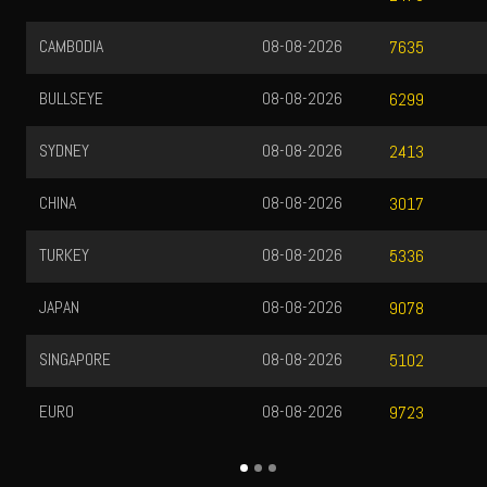
CAMBODIA
08-08-2026
7635
BULLSEYE
08-08-2026
6299
SYDNEY
08-08-2026
2413
CHINA
08-08-2026
3017
TURKEY
08-08-2026
5336
JAPAN
08-08-2026
9078
SINGAPORE
08-08-2026
5102
EURO
08-08-2026
9723