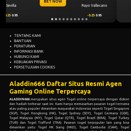
BET NOW
cano
Alaves
Getafe
5
0.00
0.62
0.00
-0.72
TENTANG KAMI
BANTUAN
PERATURAN
INFORMASI BANK
HUBUNGI KAMI
KEBIJAKAN PRIVASI
PERSETUJUAN COOKIES
Aladdin666 Daftar Situs Resmi Agen
Gaming Online Terpercaya
ALADDIN666
merupakan situs agen Togel online terpercaya dengan diskon
dan hadiah terbesar saat ini. Kami hanya memasarkan pasaran togel ternama
atau paling populer dimainkan masyarakat Indonesia seperti Togel Singapore
(SGP), Togel Hongkong (HK), Togel Sydney (SDY), Togel Germany (GER),
Togel Malaysia (MY), Togel Qatar (QTR), Togel Brazil (BRA), Togel Turkey
(TUR) dan Togel Trafford (TRA). Pasaran togel terpopuler lain yang bisa
dimainkan yaitu Togel HK Siang (HKD), Togel Cambodia (CAM), Togel