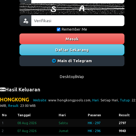
Remember Me
Masuk
Daftar Sekarang
Main di Telegram
Desktop
Wap
Hasil Keluaran
HONGKONG
Website:
www.hongkongpools.com
, Hari:
Setiap Hari
, Tutup:
22
WIB
, Result:
23:00 WIB
No
Tanggal
Hari
Pasaran
Result
1
08 Aug 2026
Sabtu
HK - 297
2797
2
07 Aug 2026
Jumat
HK - 296
9943