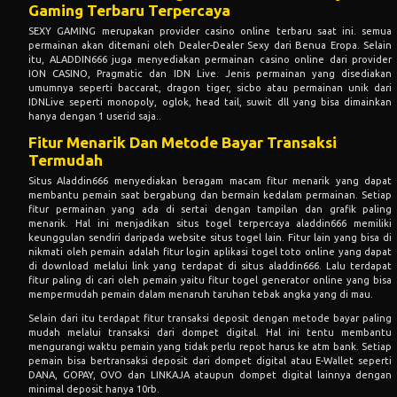
Gaming Terbaru Terpercaya
SEXY GAMING merupakan provider casino online terbaru saat ini. semua
permainan akan ditemani oleh Dealer-Dealer Sexy dari Benua Eropa. Selain
itu, ALADDIN666 juga menyediakan permainan casino online dari provider
ION CASINO, Pragmatic dan IDN Live. Jenis permainan yang disediakan
umumnya seperti baccarat, dragon tiger, sicbo atau permainan unik dari
IDNLive seperti monopoly, oglok, head tail, suwit dll yang bisa dimainkan
hanya dengan 1 userid saja..
Fitur Menarik Dan Metode Bayar Transaksi
Termudah
Situs Aladdin666 menyediakan beragam macam fitur menarik yang dapat
membantu pemain saat bergabung dan bermain kedalam permainan. Setiap
fitur permainan yang ada di sertai dengan tampilan dan grafik paling
menarik. Hal ini menjadikan situs togel terpercaya aladdin666 memiliki
keunggulan sendiri daripada website situs togel lain. Fitur lain yang bisa di
nikmati oleh pemain adalah fitur login aplikasi togel toto online yang dapat
di download melalui link yang terdapat di situs aladdin666. Lalu terdapat
fitur paling di cari oleh pemain yaitu fitur togel generator online yang bisa
mempermudah pemain dalam menaruh taruhan tebak angka yang di mau.
Selain dari itu terdapat fitur transaksi deposit dengan metode bayar paling
mudah melalui transaksi dari dompet digital. Hal ini tentu membantu
mengurangi waktu pemain yang tidak perlu repot harus ke atm bank. Setiap
pemain bisa bertransaksi deposit dari dompet digital atau E-Wallet seperti
DANA, GOPAY, OVO dan LINKAJA ataupun dompet digital lainnya dengan
minimal deposit hanya 10rb.