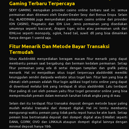
Gaming Terbaru Terpercaya
SEXY GAMING merupakan provider casino online terbaru saat ini. semua
permainan akan ditemani oleh Dealer-Dealer Sexy dari Benua Eropa. Selain
itu, ALADDIN666 juga menyediakan permainan casino online dari provider
ION CASINO, Pragmatic dan IDN Live. Jenis permainan yang disediakan
umumnya seperti baccarat, dragon tiger, sicbo atau permainan unik dari
IDNLive seperti monopoly, oglok, head tail, suwit dll yang bisa dimainkan
hanya dengan 1 userid saja..
Fitur Menarik Dan Metode Bayar Transaksi
Termudah
Situs Aladdin666 menyediakan beragam macam fitur menarik yang dapat
membantu pemain saat bergabung dan bermain kedalam permainan. Setiap
fitur permainan yang ada di sertai dengan tampilan dan grafik paling
menarik. Hal ini menjadikan situs togel terpercaya aladdin666 memiliki
keunggulan sendiri daripada website situs togel lain. Fitur lain yang bisa di
nikmati oleh pemain adalah fitur login aplikasi togel toto online yang dapat
di download melalui link yang terdapat di situs aladdin666. Lalu terdapat
fitur paling di cari oleh pemain yaitu fitur togel generator online yang bisa
mempermudah pemain dalam menaruh taruhan tebak angka yang di mau.
Selain dari itu terdapat fitur transaksi deposit dengan metode bayar paling
mudah melalui transaksi dari dompet digital. Hal ini tentu membantu
mengurangi waktu pemain yang tidak perlu repot harus ke atm bank. Setiap
pemain bisa bertransaksi deposit dari dompet digital atau E-Wallet seperti
DANA, GOPAY, OVO dan LINKAJA ataupun dompet digital lainnya dengan
minimal deposit hanya 10rb.