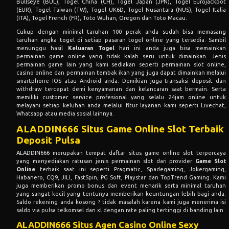
Bullseye (BUL), Togel China (CH), Togel Japan (JPN), Togel Eurojackpot
(EUR), Togel Taiwan (TW), Togel UK6D, Togel Nusantara (NUS), Togel Italia
(ITA), Togel French (FR), Toto Wuhan, Oregon dan Toto Macau.
Cukup dengan minimal taruhan 100 perak anda sudah bisa memasang
taruhan angka togel di setiap pasaran togel online yang tersedia. Sambil
menunggu hasil
Keluaran Togel
hari ini anda juga bisa memainkan
permainan game online yang tidak kalah seru untuk dimainkan. Jenis
permainan game lain yang kami sediakan seperti permainan slot online,
casino online dan permainan tembak ikan yang juga dapat dimainkan melalui
smartphone IOS atau Android anda. Demikian juga transaksi deposit dan
withdraw tercepat demi kenyamanan dan kelancaran saat bermain. Serta
memiliki customer service profesional yang selalu 24jam online untuk
melayani setiap keluhan anda melalui fitur layanan kami seperti Livechat,
Whatsapp atau media sosial lainnya.
ALADDIN666 Situs Game Online Slot Terbaik
Deposit Pulsa
ALADDIN666 merupakan tempat daftar situs game online slot terpercaya
yang menyediakan ratusan jenis permainan slot dari provider
Game Slot
Online
terbaik saat ini seperti Pragmatic, Spadegaming, Jokergaming,
Habanero, CQ9, JILI, FastSpin, PG Soft, Playstar dan TopTrend Gaming. Kami
juga memberikan promo bonus dan event menarik serta minimal taruhan
yang sangat kecil yang tentunya memberikan keuntungan lebih bagi anda.
Saldo rekening anda kosong ? tidak masalah karena kami juga menerima isi
saldo via pulsa telkomsel dan xl dengan rate paling tertinggi di banding lain.
ALADDIN666 Situs Agen Casino Online Sexy